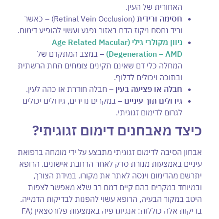
האחורית של העין.
חסימה ורידית
(Retinal Vein Occlusion) – כאשר
וריד נחסם ניקוז הדם באזור נפגע ועשוי להופיע דימום.
ניוון מקולרי גילי
(Age Related Macular
Degeneration – AMD)
– במצב המתקדם של
המחלה כלי דם שאינם תקינים צומחים תחת הרשתית
ובתוכה ויכולים לדלוף.
חבלה או פציעה בעין
– חבלה חודרת או כהה לעין.
גידולים תוך עיניים
– במקרים נדירים, גידולים יכולים
לגרום לדימום זגוגיתי.
כיצד מאבחנים דימום זגוגיתי?
אבחון הסיבה לדימום זגוגיתי מתבצע על ידי מומחה ברפואת
עיניים באמצעות מנורת סדק לאחר הרחבת אישונים. הרופא
יתרשם מהדימום וינסה לאתר את מקורו. במידת הצורך,
ובמיוחד במקרים בהם קיים דמם רב שלא מאפשר לצפות
היטב במקור הבעיה, הרופא עשוי להפנות לבדיקות הדמייה.
בדיקות אלה כוללות: אנגיוגרפיה באמצעות פלורסצאין (FA