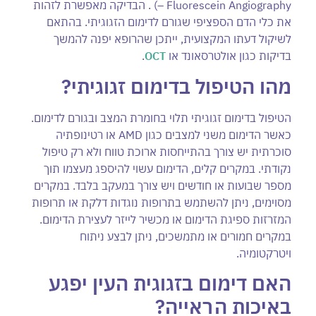
– Fluorescein Angiography) . הבדיקה מאפשרת לזהות
את כלי הדם הספציפי שגורם לדימום הזגוגיתי. בהתאם
לשיקול דעתו המקצועית, ייתכן שהרופא יפנה להמשך
בדיקות כגון אולטרסאונד או
OCT
.
מהו הטיפול בדימום זגוגיתי?
הטיפול בדימום זגוגיתי תלוי בחומרת המצב ובגורם לדימום.
כאשר הדימום משני למצבים כגון AMD או רטינופתיה
סוכרתית יש צורך בהתייחסות ארוכת טווח ולא רק טיפול
נקודתי. במקרים קלים, הדימום עשוי להיספג מעצמו תוך
מספר שבועות או חודשים ויש צורך במעקב בלבד. במקרים
מסוימים, ניתן להשתמש בתרופות נוגדות דלקת או תרופות
המזרזות ספיגת הדימום או מכשיר לייזר לעצירת הדימום.
במקרים חמורים או מתמשכים, ניתן לבצע ניתוח
ויטרקטומיה.
האם דימום בזגוגית העין יפגע
באיכות הראייה?