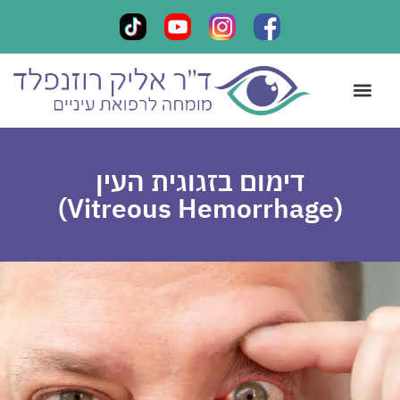
קביעת תור
ליווי אישי
צור קשר
מכתבי תודה
כתבות במדיה
דימום בזגוגית העין
(Vitreous Hemorrhage)