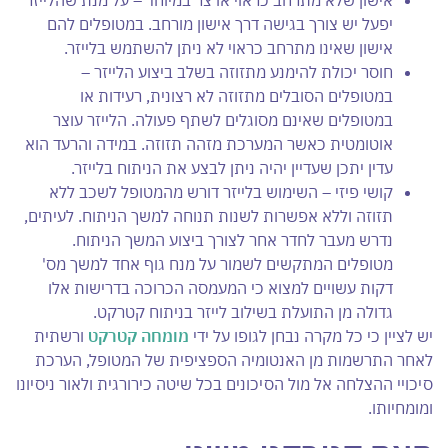
יפעל יש צורך בגישה דרך אישון מורחב. במטופלים להם
אישון שאינו מתרחב כראוי לא ניתן להשתמש בלייזר.
חוסר יכולת להימנע מתזוזה בשלב ביצוע הלייזר –
במטופלים הסובלים מתזוזה לא רצונית, רעידות או
במטופלים שאינם מסוגלים לשתף פעולה. הלייזר עוצר
אוטומטית כאשר המערכת מזהה תזוזה. במידה והרעד הוא
עדין יתכן שעדיין יהיה ניתן לבצע את הניתוח בלייזר.
קושי פיזי – השימוש בלייזר דורש מהמטופל לשכב ללא
תזוזה וללא אפשרות לשנות תנוחה למשך הניתוח. לעיתים,
נדרש מעבר לחדר אחר לצורך ביצוע המשך הניתוח.
מטופלים המתקשים לשמור על מנח גוף אחד למשך מס'
דקות עשויים למצוא כי המעמסה הכרוכה בדרישות אלו
גדולה מן התועלת בשילוב לייזר בניתוח קטרקט.
יש לציין כי כל מקרה נבחן לגופו על ידי
מומחה קטרקט
ורשתית
לאחר התרשמות מן האנטומיה הספציפית של המטופל, הערכת
סיכויי ההצלחה אל מול הסיכונים בכל שיטה כירורגית ולאור ניסיונו
ומומחיותו.