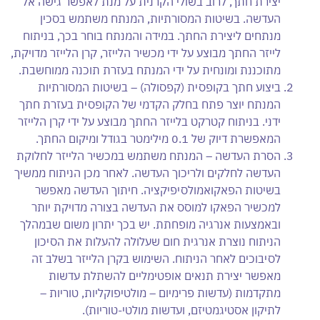
יצירת חתך, לרוב בשולי הקרנית על מנת לאפשר גישה אל
העדשה. בשיטות המסורתיות, המנתח משתמש בסכין
מנתחים ליצירת החתך. במידה והמנתח בוחר בכך, בניתוח
לייזר החתך מבוצע על ידי מכשיר הלייזר, קרן הלייזר מדויקת,
מתוכננת ומונחית על ידי המנתח בעזרת תוכנה ממוחשבת.
ביצוע חתך בקופסית (קפסולה) – בשיטות המסורתיות
המנתח יוצר פתח בחלק הקדמי של הקופסית בעזרת חתך
ידני. בניתוח קטרקט בלייזר החתך מבוצע על ידי קרן הלייזר
המאפשרת דיוק של 0.1 מילימטר בגודל ומיקום החתך.
הסרת העדשה – המנתח משתמש במכשיר הלייזר לחלוקת
העדשה לחלקים ולריכוך העדשה. לאחר מכן הניתוח ממשיך
בשיטות הפאקואמולסיפיקציה. חיתוך העדשה מאפשר
למכשיר הפאקו למוסס את העדשה בצורה מדויקת יותר
ובאמצעות אנרגיה מופחתת. יש בכך יתרון משום שבמהלך
הניתוח נוצרת אנרגית חום שעלולה להעלות את הסיכון
לסיבוכים לאחר הניתוח. השימוש בקרן הלייזר בשלב זה
מאפשר יצירת תנאים אופטימליים להשתלת עדשות
מתקדמות (עדשות פרימיום – מולטיפוקליות, טוריות –
לתיקון אסטיגמטיזם, ועדשות מולטי-טוריות).