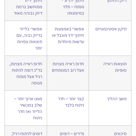
דיוק החיתוך
חיתוך ידני ע"י
חיתוך לייזר
מנתח – תלוי
ממוחשב ברמת
במיומנותו
דיוק גבוהה מאוד
תיקון אסטיגמטיזם
אפשרי באמצעות
אפשרי בלייזר
חיתוך ידני מוגבל או
בדיוק גבוה, עם
עדשות מיוחדות
תוצאות צפויות
יותר
תוצאות ראייה
חדות ראייה מצוינת
חדות ראייה מצוינת,
סופיות
אצל רוב המנותחים
בד"כ דומה לניתוח
רגיל אצל מנתח
מנוסה
משך ההליך
קצר יותר – חדר
מעט ארוך יותר –
ניתוח בלבד
שלב במכשיר
הלייזר ואז חדר
ניתוח
סיכונים
נדירים – דומים
דומים לניתוח רגיל,