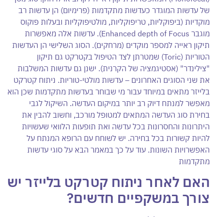
של עדשות המוגדר כעדשות מתקדמות (פרימיום) הן עדשות רב
מוקדיות (ביפוקליות, טריפוקליות, מולטיפוקליות ובעלות פוקוס
מוגבר Enhanced depth of Focus). עדשות אלה מאפשרות
תיקון ראייה למספר מוקדים (מרחקים). הסוג השלישי הן העדשות
הטוריות (Toric) שמטרתן לצד הטיפול בקטרקט גם תיקון
"צילינדר" (אסטיגמציה של הקרנית). ישנן גם עדשות המשלבות
את שני הסוגים האחרונים – עדשות מולטי-טוריות. ניתוח קטרקט
בלייזר מתאים במיוחד עבור מי שבוחר בעדשות מתקדמות שכן הוא
מאפשר למנתח דיוק רב יותר במיקום העדשה. השיקול לגבי
בחירת סוג העדשה המתאים למטופל מורכב, וחשוב להבין את
היתרונות והחסרונות בכל עדשה ואת תופעות הלוואי שעשויות
להיות קשורות בכל בחירה. יש לשוחח עם הרופא המנתח על
האפשרויות השונות. עוד על כך במאמר הבא על סוגי עדשות
מתקדמות
האם לאחר ניתוח קטרקט בלייזר יש
צורך במשקפיים חדשים?