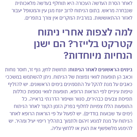
לאחר הסרת העדשה העכורה היא תוחלף בעדשה מלאכותית
שנבחרה מראש. בתום הניתוח לרוב יונח מגן עין והמטופל יעבור
לאזור ההתאוששות. במרבית המקרים אין צורך בתפרים.
למה לצפות אחרי ניתוח
קטרקט בלייזר? הם ישנן
הנחיות מיוחדות?
בימים הראשונים לאחר הניתוח:
תחושת לחץ, גוף זר, חוסר נוחות
וכאב הן תופעות לוואי נפוצות של הניתוח. ניתן להשתמש במשככי
כאבים על מנת להקל על התסמינים בימים הראשונים. יש להזליף
טיפות עיניים לפי הוראות הרופא. תופעות לוואי נוספות כוללות
תפיסת צבעים כבהירים, סנוור ושיפור הדרגתי בראייה. כל
התופעות הללו צפויות לחלוף בפרק הזמן הקצר לאחר הניתוח
(ימים עד שבועות בודדים). יש לפעול על פי הוראות הרופא לאחר
הניתוח על מנת למנוע זיהום ולתמוך בתהליך ריפוי יעיל ומהיר. יש
להימנע מלשפשף את העין או ללחוץ עליה.