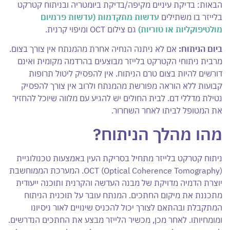
הבאות: בדיקת עיניים מקיפה/בדיקת ביומטריה ובניתוח קטרקט
בלייזר בו משתילים
עדשות מתקדמות (עדשות פרמיום
מולטיפוקליות או טוריות)
גם צילום OCT ומיפוי קרנית.
ביום הניתוח:
אם לא ניתנה הנחיה אחרת מהמנתח אין צורך בצום.
מרבית ניתוחי הקטרקט בלייזר מבוצעים בהרדמה מקומית ואינם
דורשים להיות בצום טרם הניתוח. אין להפסיק ליטול תרופות
קבועות ללא הוראה מפורשת מהמנתח ולרוב אין צורך להפסיק
נטילת מדללי דם. לבית החולים יש להגיע עם מלווה שיוכל להחזיר
את המטופל לביתו לאחר השחרור.
מהו מהלך הניתוח?
ניתוח קטרקט בלייזר מתחיל בסריקת העין באמצעות טכנולוגיית
OCT (Optical Coherence Tomography). המערכת הממוחשבת
יוצרת הדמיה מדויקת של מבנה העדשה והקרנית ותוכנה ייעודית
מתכננת את מיקום החתכים. המנתח עובר על תוכנית הניתוח
המתקבלת ובהתאם לצורך יכול להכניס שינויים לאור ניסיונו
ומומחיותו. לאחר מכן, מכשיר הלייזר מבצע את החתכים הנדרשים.