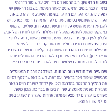
בשבוע הראשון:
רוב המטופלים מדווחים על שיפור הדרגתי
בראייה כבר בימים הראשונים לאחר הניתוח. בשבוע הראשון יש
לפעול להגן על העין עם מגן עין בשעות השינה, אין להרטיב את
העין ויש להשתמש בטיפות עיניים לפי הוראות הרופא. כמו כן, יש
להגן על העין מהשמש על ידי חבישת כובע רחב שוליים ושימוש
במשקפי שמש, להימנע מפעולות העלולות לגרום לחדירה של אבק
ולכלוך לעין כגון: גינון, צביעת שיער, שימוש באיפור, הגעה לחוף
הים, הימצאות בסביבה חולית או מאובקת וכד'. יש להימנע
מפעילות גופנית כמו הרמת משאות (גם קלים כמו שקית מצרכים
או ילד קטן), הליכה מאומצת וכן הלאה. מרבית המטופלים יוכלו
לחזור לשגרה מתונה כשלושה ימים לאחר ניתוח קטרקט בלייזר.
שבועיים ועד חודש מיום הניתוח:
בשלב זה מרבית המטופלים
מרגישים שיפור ניכר בראייה. עם זאת, חשוב לאפשר לגוף לסיים
את תהליך ההחלמה בהדרגה ולכן אין לחזור לשגרת חיים מלאה
(פעילות גופנית מאומצת, שחייה בים או בבריכה, מכון כושר,
ספורט בו עלולים להיפצע ופעולות אחרות שעלולות לפגוע בעין)
עד לאישור הרופא.