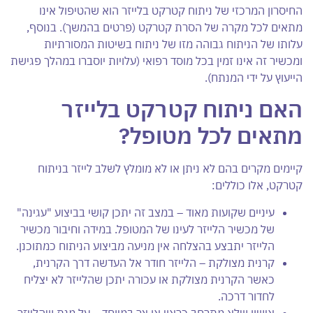
החיסרון המרכזי של ניתוח קטרקט בלייזר הוא שהטיפול אינו
מתאים לכל מקרה של הסרת קטרקט (פרטים בהמשך). בנוסף,
עלותו של הניתוח גבוהה מזו של ניתוח בשיטות המסורתיות
ומכשיר זה אינו זמין בכל מוסד רפואי (עלויות יוסברו במהלך פגישת
הייעוץ על ידי המנתח).
האם ניתוח קטרקט בלייזר
מתאים לכל מטופל?
קיימים מקרים בהם לא ניתן או לא מומלץ לשלב לייזר בניתוח
קטרקט, אלו כוללים:
עיניים שקועות מאוד – במצב זה יתכן קושי בביצוע "עגינה"
של מכשיר הלייזר לעינו של המטופל. במידה וחיבור מכשיר
הלייזר יתבצע בהצלחה אין מניעה מביצוע הניתוח כמתוכנן.
קרנית מצולקת – הלייזר חודר אל העדשה דרך הקרנית,
כאשר הקרנית מצולקת או עכורה יתכן שהלייזר לא יצליח
לחדור דרכה.
אישון שלא מתרחב כראוי או צר במיוחד – על מנת שהלייזר