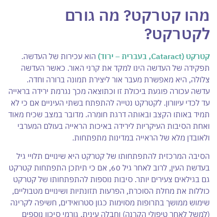
מהו קטרקט? מה גורם
לקטרקט?
קטרקט (Cataract, בעברית – ירוד)
הוא עכירות של העדשה.
תפקידה של העדשה הינו למקד את קרני האור. כאשר העדשה
צלולה, היא מאפשרת מעבר אור ליצירת תמונה ברורה וחדה.
עדשה עכורה פוגעת ביכולת זו וכתוצאה מכך נגרמת ירידה בראייה
עד לכדי עיוורון. לקטרקט נטייה להתפתח בשתי העיניים אם כי לא
תמיד באותו הקצב ובאותה דרגת חומרה. מדובר במצב שכיח מאוד
ואחת הסיבות העיקריות לירידה באיכות הראייה בעולם המערבי
ולאובדן מלא של הראייה במדינות מתפתחות.
הסיבה המרכזית להתפתחותו של קטרקט היא שינויים תלויי גיל
בעדשת העין, לרוב לאחר גיל 60, אם כי תיתכן התפתחות קטרקט
גם בגילאים צעירים יותר. סיבות נוספות להתפתחותו של קטרקט
כוללות את מחלת הסוכרת, הפרעות תזונתיות ושינויים מטבוליים,
שימוש ממושך בתרופות מסוימות כגון סטרואידים, חשיפה לקרינה
(למשל לאחר טיפולי הקרנה) וחבלה עינית. גורמי סיכון נוספים