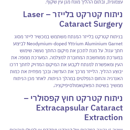
עצמונית, ובתום ההליך מונח מגן עין שקוף.
ניתוח קטרקט בלייזר –
Laser
Cataract Surgery
בניתוח קטרקט בלייזר המנתח משתמש במכשיר לייזר מסוג
Neodymium-doped Yttrium Aluminium Garnet לביצוע
חתך עגול. על מנת לתכנן את מיקום החתך נעשה שימוש
במערכת ממוחשבת המחוברת למצלמה. המערכת ממפה את
העין ומאפשרת למנתח לקבוע את המיקום המדויק לחתך דרכו
יבוצע ההליך. הלייזר מרכך את העדשה ובכך מפחית את כמות
האנרגיה והחום הנפלטים במהלך הניתוח. לאחר מכן הניתוח
ממשיך בשיטת הפאקואמולסיפיקציה.
ניתוח קטרקט חוץ קפסולרי –
Extracapsular Cataract
Extraction
שיטה זו נהוגה במקרים של קטרקט מתקדם או לבעלי סיבוכים