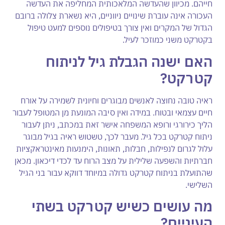
חייהם. מכיוון שהעדשה המלאכותית המחליפה את העדשה
העכורה אינה עוברת שינויים ניווניים, היא נשארת צלולה ברובם
הגדול של המקרים ואין צורך בטיפולים נוספים למעט טיפול
בקטרקט משני כמוזכר לעיל.
האם ישנה הגבלת גיל לניתוח
קטרקט?
ראיה טובה נחוצה לאנשים מבוגרים וחיונית לשמירה על אורח
חיים עצמאי ובטוח. במידה ואין סיבה המונעת מן המטופל לעבור
הליך כירורגי ורופא המשפחה אישר זאת במכתב, ניתן לעבור
ניתוח קטרקט בכל גיל. מעבר לכך, טשטוש ראיה בגיל מבוגר
עלול לגרום לנפילות, חבלות, תאונות, הימנעות מאינטראקציות
חברתיות והשפעה שלילית על מצב הרוח עד לכדי דיכאון. מכאן
שהתועלת בניתוח קטרקט גדולה במיוחד דווקא עבור בני הגיל
השלישי.
מה עושים כשיש קטרקט בשתי
העיניים?