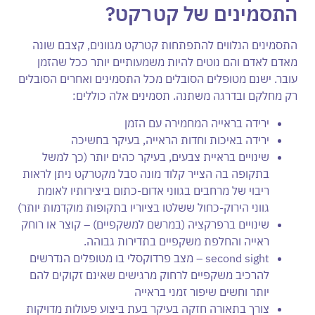
התסמינים של קטרקט
?
התסמינים הנלווים להתפתחות קטרקט מגוונים, קצבם שונה
מאדם לאדם והם נוטים להיות משמעותיים יותר ככל שהזמן
עובר. ישנם מטופלים הסובלים מכל התסמינים ואחרים הסובלים
רק מחלקם ובדרגה משתנה. תסמינים אלה כוללים:
ירידה בראייה המחמירה עם הזמן
ירידה באיכות וחדות הראייה, בעיקר בחשיכה
שינויים בראיית צבעים, בעיקר כהים יותר (כך למשל
בתקופה בה הצייר קלוד מונה סבל מקטרקט ניתן לראות
ריבוי של מרחבים בגווני אדום-כתום ביצירותיו לאומת
גווני הירוק-כחול ששלטו בציוריו בתקופות מוקדמות יותר)
שינויים ברפרקציה (במרשם למשקפיים) – קוצר או רוחק
ראייה והחלפת משקפיים בתדירות גבוהה.
second sight – מצב פרדוקסלי בו מטופלים הנדרשים
להרכיב משקפיים לרחוק מרגישים שאינם זקוקים להם
יותר וחשים שיפור זמני בראייה
צורך בתאורה חזקה בעיקר בעת ביצוע פעולות מדויקות