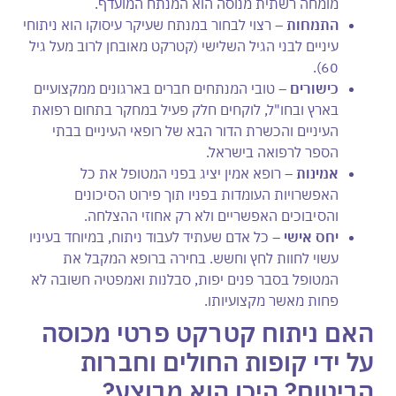
מומחה רשתית מנוסה הוא המנתח המועדף.
התמחות –
רצוי לבחור במנתח שעיקר עיסוקו הוא ניתוחי
עיניים לבני הגיל השלישי (קטרקט מאובחן לרוב מעל גיל
60).
כישורים –
טובי המנתחים חברים בארגונים ממקצועיים
בארץ ובחו"ל, לוקחים חלק פעיל במחקר בתחום רפואת
העיניים והכשרת הדור הבא של רופאי העיניים בבתי
הספר לרפואה בישראל.
אמינות –
רופא אמין יציג בפני המטופל את כל
האפשרויות העומדות בפניו תוך פירוט הסיכונים
והסיבוכים האפשריים ולא רק אחוזי ההצלחה.
יחס אישי –
כל אדם שעתיד לעבוד ניתוח, במיוחד בעיניו
עשוי לחוות לחץ וחשש. בחירה ברופא המקבל את
המטופל בסבר פנים יפות, סבלנות ואמפטיה חשובה לא
פחות מאשר מקצועיותו.
האם ניתוח קטרקט פרטי מכוסה
על ידי קופות החולים וחברות
הביטוח? היכן הוא מבוצע?