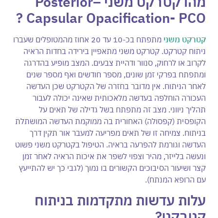
מהו קטרקט משני –
Posterior
?
Capsular Opacification- PCO
קטרקט משני
מתפתח בכ-10 עד 20 אחוז מהמטופלים שעברו
ניתוח קטרקט. קטרקט משני מתאפיין בירידה בחדות הראיה
לקרוב או לרחוק, סנוור ודהיית צבעים. המצב מופיע בהדרגה
ומתפתח בפרקי זמן שונים, מספר חודשים ואף מספר שנים
לאחר הניתוח. אין מדובר בחזרה של הקטרקט שכן העדשה
העכורה הוחלפה בעדשה מלאכותית שאינה יכולה לעבור
תהליך ניווני. מצב זה מתפתח בשל גדילה של תאים על
הקופסית (קפסולה) האחורית בה ממוקמת העדשה המושתלת
בניתוח. צמיחה זו של תאים מפריעה למעבר אור תקין דרך
העדשה וגורמת להפרעה בראיה. הטיפול בקטרקט משני פשוט
ונעשה בלייזר, מהיר וצפוי לשפר את איכות הראיה לאחר זמן
קצר ושיעור הסיבוכים הקשורים בו נמוך (לגבי כך יש להתייעץ
עם הרופא המנתח).
עלות עדשות מתקדמות בניתוח
קטרקט?