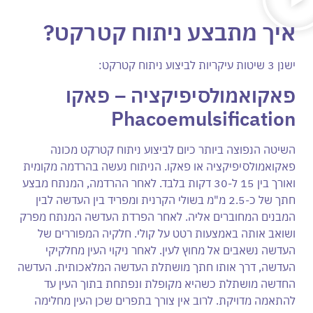
איך מתבצע ניתוח קטרקט?
ישנן 3 שיטות עיקריות לביצוע ניתוח קטרקט:
פאקואמולסיפיקציה – פאקו
Phacoemulsification
השיטה הנפוצה ביותר כיום לביצוע ניתוח קטרקט מכונה
פאקואמולסיפיקציה או פאקו. הניתוח נעשה בהרדמה מקומית
ואורך בין 15 ל-30 דקות בלבד. לאחר ההרדמה, המנתח מבצע
חתך של כ-2.5 מ"מ בשולי הקרנית ומפריד בין העדשה לבין
המבנים המחוברים אליה. לאחר הפרדת העדשה המנתח מפרק
ושואב אותה באמצעות רטט על קולי. חלקיה המפוררים של
העדשה נשאבים אל מחוץ לעין. לאחר ניקוי העין מחלקיקי
העדשה, דרך אותו חתך מושתלת העדשה המלאכותית. העדשה
החדשה מושתלת כשהיא מקופלת ונפתחת בתוך העין עד
להתאמה מדויקת. לרוב אין צורך בתפרים שכן העין מחלימה