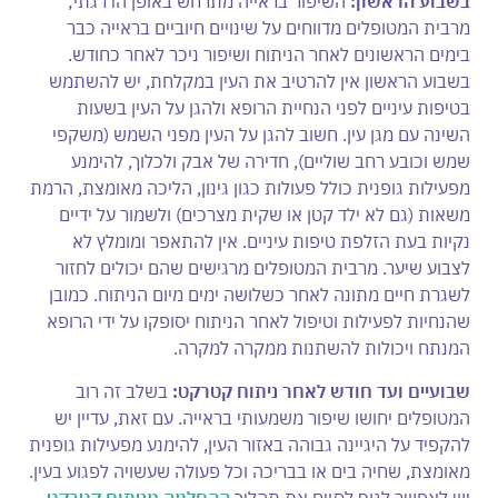
בשבוע הראשון:
השיפור בראייה מתרחש באופן הדרגתי;
מרבית המטופלים מדווחים על שינויים חיוביים בראייה כבר
בימים הראשונים לאחר הניתוח ושיפור ניכר לאחר כחודש.
בשבוע הראשון אין להרטיב את העין במקלחת, יש להשתמש
בטיפות עיניים לפני הנחיית הרופא ולהגן על העין בשעות
השינה עם מגן עין. חשוב להגן על העין מפני השמש (משקפי
שמש וכובע רחב שוליים), חדירה של אבק ולכלוך, להימנע
מפעילות גופנית כולל פעולות כגון גינון, הליכה מאומצת, הרמת
משאות (גם לא ילד קטן או שקית מצרכים) ולשמור על ידיים
נקיות בעת הזלפת טיפות עיניים. אין להתאפר ומומלץ לא
לצבוע שיער. מרבית המטופלים מרגישים שהם יכולים לחזור
לשגרת חיים מתונה לאחר כשלושה ימים מיום הניתוח. כמובן
שהנחיות לפעילות וטיפול לאחר הניתוח יסופקו על ידי הרופא
המנתח ויכולות להשתנות ממקרה למקרה.
שבועיים ועד חודש לאחר ניתוח קטרקט:
בשלב זה רוב
המטופלים יחושו שיפור משמעותי בראייה. עם זאת, עדיין יש
להקפיד על היגיינה גבוהה באזור העין, להימנע מפעילות גופנית
מאומצת, שחיה בים או בבריכה וכל פעולה שעשויה לפגוע בעין.
יש לאפשר לגוף לסיים את תהליך
ההחלמה מניתוח קטרקט