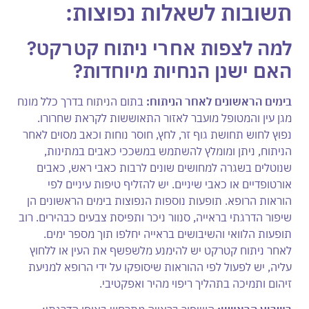
תשובות לשאלות נפוצות:
למה לצפות אחרי ניתוח קטרקט?
האם ישנן הנחיות מיוחדות?
בימים הראשונים לאחר הניתוח:
בתום הניתוח בדרך כלל מונח
מגן עין והמטופל מועבר לאזור התאוששות לקראת שחרורו.
נפוץ לחוש תחושת גוף זר, לחץ, חוסר נוחות וכאב מסוים לאחר
הניתוח, ניתן ומומלץ להשתמש במשככי כאבים במתינות,
שנוטלים בשגרה למחושים שונים לרבות כאבי ראש, כאבים
אורטופדיים או כאבי שיניים. יש להזליף טיפות עיניים לפי
הוראות הרופא. תופעות נוספות הנפוצות בימים הראשונים הן
שיפור הדרגתי בראייה, סנוור ניכר ותפיסת צבעים כבהירים. רוב
תופעות הלוואי והשיבושים בראייה יחלפו תוך מספר ימים.
לאחר ניתוח קטרקט יש להימנע מלשפשף את העין או ללחוץ
עליה, יש לפעול לפי ההוראות שיסופקו על ידי הרופא למניעת
זיהום ותמיכה בתהליך ריפוי מהיר ואפקטיבי.