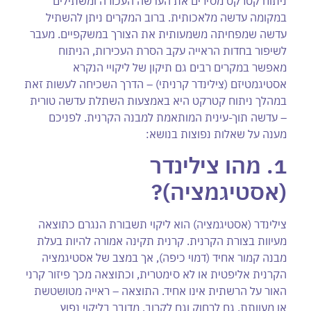
ניתוח קטרקט מסירים את העדשה העכורה ומשתילים
במקומה עדשה מלאכותית. ברוב המקרים ניתן להשתיל
עדשה שמפחיתה משמעותית את הצורך במשקפיים. מעבר
לשיפור בחדות הראייה עקב הסרת העכירות, הניתוח
מאפשר במקרים רבים גם תיקון של ליקויי הנקרא
אסטיגמטיזם (צילינדר קרניתי) – הדרך השכיחה לעשות זאת
במהלך ניתוח קטרקט היא באמצעות השתלת עדשה טורית
– עדשה תוך-עינית המותאמת למבנה הקרנית. לפניכם
מענה על שאלות נפוצות בנושא:
1. מהו צילינדר
(אסטיגמציה)
?
צילינדר (אסטיגמציה) הוא ליקוי תשבורת הנגרם כתוצאה
מעיוות בצורת הקרנית. קרנית תקינה אמורה להיות בעלת
מבנה קמור אחיד (דמוי כיפה), אך במצב של אסטיגמציה
הקרנית אליפטית או לא סימטרית, וכתוצאה מכך פיזור קרני
האור על הרשתית אינו אחיד. התוצאה – ראייה מטושטשת
או מעוותת, גם לרחוק וגם לקרוב. מדובר בליקוי נפוץ