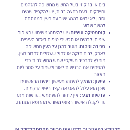
בים או בג'קוזי בשל החשש מחשיפה למזהמים
וחיידקים. בעת רחצה בבית, יש להקפיד שמים
וסבון לא יבואו במגע ישיר עם העין המנותחת
למשך שבוע.
קוסמטיקה וטיפוח:
יש להימנע משימוש באיפור
עיניים, קרמים או תכשירי טיפוח באזור העיניים.
סביבה וזיהום:
מוטב להגן על העין מחשיפה
לאבק, לרוח חזקה או לחול שעלולים לחדור לעין.
מומלץ להרכיב משקפי שמש מחוץ לבית כדי
להפחית את הרגישות לאור ולשמור על סטריליות
האזור.
עישון:
מומלץ להימנע מעישון בימים הראשונים
שכן הוא עלול להאט את קצב ריפוי הרקמות.
עדשות מגע :
אין לחזור להשתמש בעדשות מגע
עד לקבלת אישור רפואי מפורש מהרופא המנתח.
*המידע במאמר זה כללי ואינו מהווה תחליף לבדיקה או