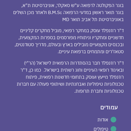
בוגר הפקולטה לרפואה ע"ש סאקלר, אוניברסיטת ת"א,
בוגר תואר ראשון במדעי הרפואה B.M.Sc ולאחר מכן השלים
באוניברסיטת תל אביב תואר MD
ד"ר רוזנפלד עוסק במחקר רפואי, מוביל מחקרים קליניים
חדשניים ומחקריו וניתוחיו מפורסמים בספרות המקצועית,
ובכנסים מקצועיים מובילים בארץ ובעולם, מדריך סטודנטים,
סטאז'רים ומתמחים ברפואת עיניים.
ד"ר רוזנפלד חבר בהסתדרות הרפואית לישראל (הר"י)
ובאיגוד רופאי העיניים וחוג רשתית בישראל. כמו כן, ד"ר
רוזנפלד מייעץ ועוסק בתחומי חדשנות רפואית, פיתוח
טכנולוגיות טיפוליות ואבחנתיות ושיתופי פעולה עם חברות
טכנולוגיות וחברת תרופות.
עמודים
אודות
טיפולים