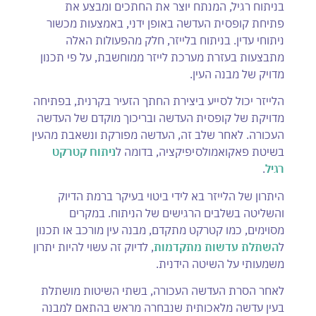
בניתוח רגיל, המנתח יוצר את החתכים ומבצע את
פתיחת קופסית העדשה באופן ידני, באמצעות מכשור
ניתוחי עדין. בניתוח בלייזר, חלק מהפעולות האלה
מתבצעות בעזרת מערכת לייזר ממוחשבת, על פי תכנון
מדויק של מבנה העין.
הלייזר יכול לסייע ביצירת החתך הזעיר בקרנית, בפתיחה
מדויקת של קופסית העדשה ובריכוך מוקדם של העדשה
העכורה. לאחר שלב זה, העדשה מפורקת ונשאבת מהעין
בשיטת פאקואמולסיפיקציה, בדומה ל
ניתוח קטרקט
רגיל
.
היתרון של הלייזר בא לידי ביטוי בעיקר ברמת הדיוק
והשליטה בשלבים הרגישים של הניתוח. במקרים
מסוימים, כמו קטרקט מתקדם, מבנה עין מורכב או תכנון
ל
השתלת עדשות מתקדמות
, לדיוק זה עשוי להיות יתרון
משמעותי על השיטה הידנית.
לאחר הסרת העדשה העכורה, בשתי השיטות מושתלת
בעין עדשה מלאכותית שנבחרה מראש בהתאם למבנה