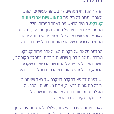
ההליך הניתוחי מסתיים לרוב בתוך כעשרים דקות,
ולאחריו מתחילה תקופת
התאוששות אחרי ניתוח
קטרקט
. בימים הראשונים לאחר הניתוח, חלק
מהמטופלים מדווחים על תחושת גוף זר בעין, רגישות
לאור או טשטוש ראייה קל. תסמינים אלה נובעים לרוב
מהחלמה טבעית של הרקמות והם חולפים בהדרגה.
החלמה מלאה של רקמות העין לאחר ניתוח קטרקט
מתרחשת לרוב בתוך שבועות בודדים. במהלך תקופה זו,
חשוב מאוד להקפיד על ההנחיות הרפואיות שקבע
הרופא, כדי למנוע זיהומים ולהבטיח תהליך ריפוי מיטבי.
יש לפנות לרופא בהקדם במקרה של כאב שמחמיר,
ירידה פתאומית בראייה, אודם משמעותי, הפרשה
מוגלתית, נפיחות חריגה או הופעה חדשה של
נקודות/הבזקים בשדה הראייה.
לאחר ניתוח שעבר בהצלחה, עלולה להתפתח עם הזמן
עכירות בקופסית האחורית של העדשה, תופעה המכונה